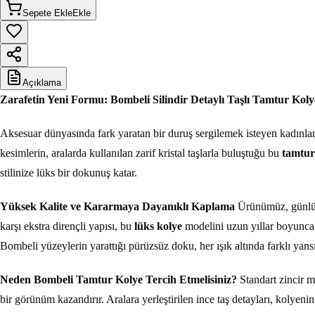
Sepete Ekle
Ekle
Açıklama
Zarafetin Yeni Formu: Bombeli Silindir Detaylı Taşlı Tamtur Koly
Aksesuar dünyasında fark yaratan bir duruş sergilemek isteyen kadınlar
kesimlerin, aralarda kullanılan zarif kristal taşlarla buluştuğu bu
tamtur
stilinize lüks bir dokunuş katar.
Yüksek Kalite ve Kararmaya Dayanıklı Kaplama
Ürünümüz, günlük 
karşı ekstra dirençli yapısı, bu
lüks kolye
modelini uzun yıllar boyunca 
Bombeli yüzeylerin yarattığı pürüzsüz doku, her ışık altında farklı yansı
Neden Bombeli Tamtur Kolye Tercih Etmelisiniz?
Standart zincir m
bir görünüm kazandırır. Aralara yerleştirilen ince taş detayları, kolyenin