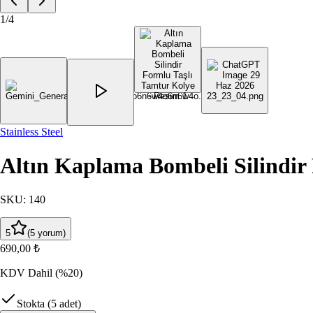
1
/
4
Stainless Steel
Altın Kaplama Bombeli Silindir
SKU
:
140
5
(
5
yorum
)
690,00 ₺
KDV Dahil
(%20)
Stokta (5 adet)