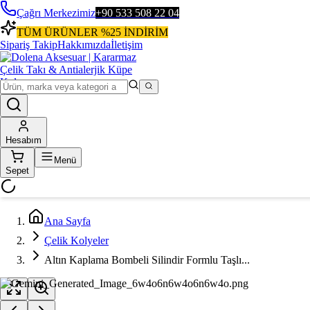
Çağrı Merkezimiz
+90 533 508 22 04
TÜM ÜRÜNLER %25 İNDİRİM
Sipariş Takip
Hakkımızda
İletişim
Hesabım
Menü
Sepet
Ana Sayfa
Çelik Kolyeler
Altın Kaplama Bombeli Silindir Formlu Taşlı...