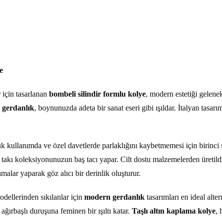
e
 için tasarlanan
bombeli silindir formlu kolye
, modern estetiği gelenekse
 gerdanlık
, boynunuzda adeta bir sanat eseri gibi ışıldar. İtalyan tasarı
kullanımda ve özel davetlerde parlaklığını kaybetmemesi için birinci 
takı koleksiyonunuzun baş tacı yapar. Cilt dostu malzemelerden üretildi
malar yaparak göz alıcı bir derinlik oluşturur.
odellerinden sıkılanlar için
modern gerdanlık
tasarımları en ideal alte
 ağırbaşlı duruşuna feminen bir ışıltı katar.
Taşlı altın kaplama kolye
, 