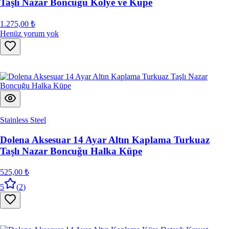
Taşlı Nazar Boncuğu Kolye ve Küpe
1.275,00 ₺
Henüz yorum yok
Stainless Steel
Dolena Aksesuar 14 Ayar Altın Kaplama Turkuaz
Taşlı Nazar Boncuğu Halka Küpe
525,00 ₺
5
(
2
)