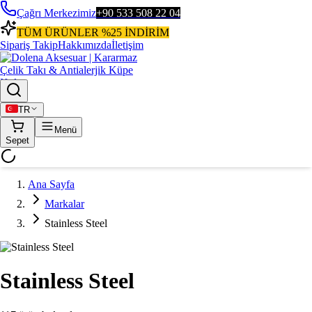
Çağrı Merkezimiz
+90 533 508 22 04
TÜM ÜRÜNLER %25 İNDİRİM
Sipariş Takip
Hakkımızda
İletişim
TR
Menü
Sepet
Ana Sayfa
Markalar
Stainless Steel
Stainless Steel