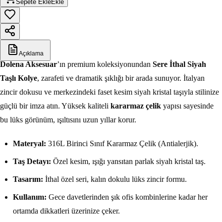
Sepete Ekle
Ekle
Açıklama
Dolena Aksesuar
’ın premium koleksiyonundan
Sere İthal Siyah
Taşlı Kolye
, zarafeti ve dramatik şıklığı bir arada sunuyor. İtalyan
zincir dokusu ve merkezindeki faset kesim siyah kristal taşıyla stilinize
güçlü bir imza atın. Yüksek kaliteli
kararmaz çelik
yapısı sayesinde
bu lüks görünüm, ışıltısını uzun yıllar korur.
Materyal:
316L Birinci Sınıf Kararmaz Çelik (Antialerjik).
Taş Detayı:
Özel kesim, ışığı yansıtan parlak siyah kristal taş.
Tasarım:
İthal özel seri, kalın dokulu lüks zincir formu.
Kullanım:
Gece davetlerinden şık ofis kombinlerine kadar her
ortamda dikkatleri üzerinize çeker.