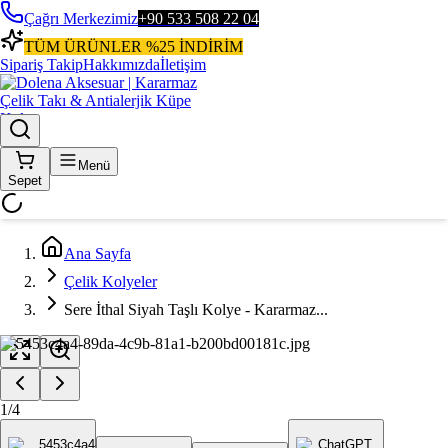
Çağrı Merkezimiz
+90 533 508 22 04
TÜM ÜRÜNLER %25 İNDİRİM
Sipariş Takip
Hakkımızda
İletişim
Menü
Sepet
Ana Sayfa
Çelik Kolyeler
Sere İthal Siyah Taşlı Kolye - Kararmaz...
1
/
4