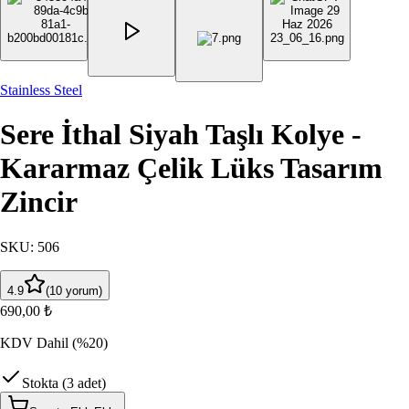
Stainless Steel
Sere İthal Siyah Taşlı Kolye -
Kararmaz Çelik Lüks Tasarım
Zincir
SKU
:
506
4.9
(
10
yorum
)
690,00 ₺
KDV Dahil
(%20)
Stokta (3 adet)