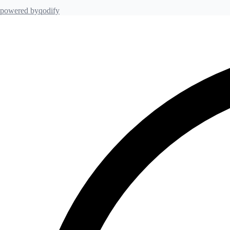
powered by
qodify