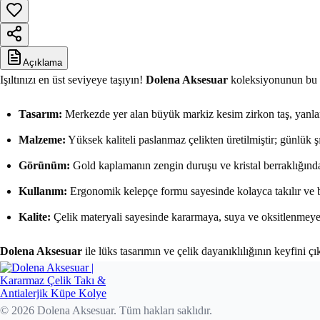
Açıklama
Işıltınızı en üst seviyeye taşıyın!
Dolena Aksesuar
koleksiyonunun bu gö
Tasarım:
Merkezde yer alan büyük markiz kesim zirkon taş, yanlarda
Malzeme:
Yüksek kaliteli paslanmaz çelikten üretilmiştir; günlük şı
Görünüm:
Gold kaplamanın zengin duruşu ve kristal berraklığındaki
Kullanım:
Ergonomik kelepçe formu sayesinde kolayca takılır ve b
Kalite:
Çelik materyali sayesinde kararmaya, suya ve oksitlenmeye k
Dolena Aksesuar
ile lüks tasarımın ve çelik dayanıklılığının keyfini çı
© 2026 Dolena Aksesuar. Tüm hakları saklıdır.