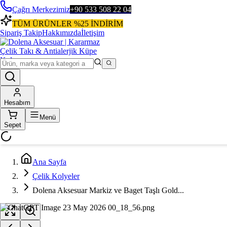
Çağrı Merkezimiz
+90 533 508 22 04
TÜM ÜRÜNLER %25 İNDİRİM
Sipariş Takip
Hakkımızda
İletişim
Hesabım
Menü
Sepet
Ana Sayfa
Çelik Kolyeler
Dolena Aksesuar Markiz ve Baget Taşlı Gold...