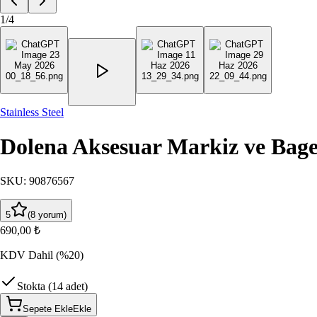
1
/
4
Stainless Steel
Dolena Aksesuar Markiz ve Baget
SKU
:
90876567
5
(
8
yorum
)
690,00 ₺
KDV Dahil
(%20)
Stokta (14 adet)
Sepete Ekle
Ekle