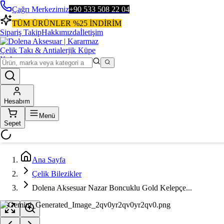
Çağrı Merkezimiz
+90 533 508 22 04
TÜM ÜRÜNLER %25 İNDİRİM
Sipariş Takip
Hakkımızda
İletişim
Hesabım
Menü
Sepet
Ana Sayfa
Çelik Bilezikler
Dolena Aksesuar Nazar Boncuklu Gold Kelepçe...