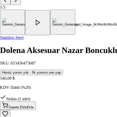
1
/
3
Stainless Steel
Dolena Aksesuar Nazar Boncuklu
SKU
:
653456475687
Henüz yorum yok · İlk yorumu sen yap
540,00 ₺
KDV Dahil
(%20)
Stokta (2 adet)
Sepete Ekle
Ekle