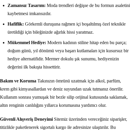
Zamansız Tasarım:
Moda trendleri değişse de bu formun asaletini
kaybetmesi imkansızdır.
Hafiflik:
Görkemli duruşuna rağmen içi boşaltılmış özel teknikle
üretildiği için bileğinizde ağırlık hissi yaratmaz.
Mükemmel Hediye:
Modern kadının stiline hitap eden bu parça;
doğum günü, yıl dönümü veya başarı kutlamaları için kusursuz bir
hediye alternatifidir. Mermer dokulu şık sunumu, hediyenizin
değerini ilk bakışta hissettirir.
Bakım ve Koruma
Takınızın ömrünü uzatmak için alkol, parfüm,
krem gibi kimyasallardan ve deniz suyundan uzak tutmanız önerilir.
Kullanım sonrası yumuşak bir bezle silip orijinal kutusunda saklamak,
altın renginin canlılığını yıllarca korumasına yardımcı olur.
Güvenli Alışveriş Deneyimi
Sitemiz üzerinden vereceğiniz siparişler,
titizlikle paketlenerek sigortalı kargo ile adresinize ulaştırılır. Bu