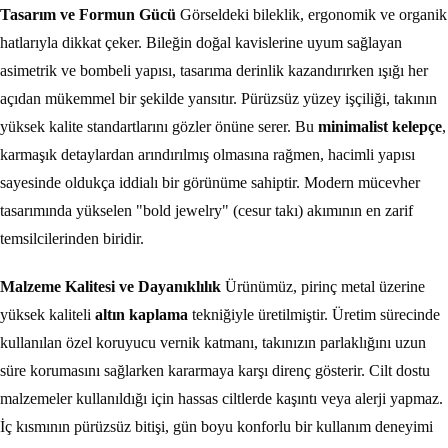
Tasarım ve Formun Gücü
Görseldeki bileklik, ergonomik ve organik
hatlarıyla dikkat çeker. Bileğin doğal kavislerine uyum sağlayan
asimetrik ve bombeli yapısı, tasarıma derinlik kazandırırken ışığı her
açıdan mükemmel bir şekilde yansıtır. Pürüzsüz yüzey işçiliği, takının
yüksek kalite standartlarını gözler önüne serer. Bu
minimalist kelepçe
,
karmaşık detaylardan arındırılmış olmasına rağmen, hacimli yapısı
sayesinde oldukça iddialı bir görünüme sahiptir. Modern mücevher
tasarımında yükselen "bold jewelry" (cesur takı) akımının en zarif
temsilcilerinden biridir.
Malzeme Kalitesi ve Dayanıklılık
Ürünümüz, pirinç metal üzerine
yüksek kaliteli
altın kaplama
tekniğiyle üretilmiştir. Üretim sürecinde
kullanılan özel koruyucu vernik katmanı, takınızın parlaklığını uzun
süre korumasını sağlarken kararmaya karşı direnç gösterir. Cilt dostu
malzemeler kullanıldığı için hassas ciltlerde kaşıntı veya alerji yapmaz.
İç kısmının pürüzsüz bitişi, gün boyu konforlu bir kullanım deneyimi