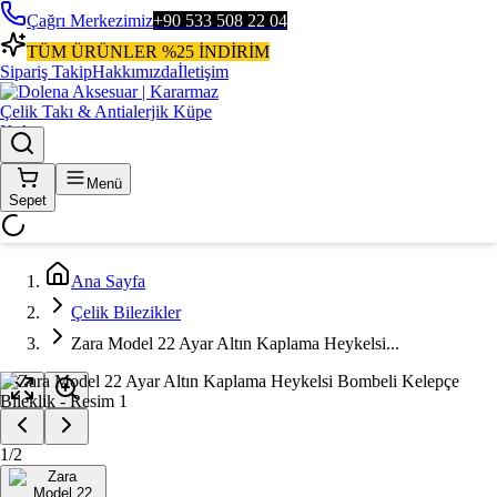
Çağrı Merkezimiz
+90 533 508 22 04
TÜM ÜRÜNLER %25 İNDİRİM
Sipariş Takip
Hakkımızda
İletişim
Menü
Sepet
Ana Sayfa
Çelik Bilezikler
Zara Model 22 Ayar Altın Kaplama Heykelsi...
1
/
2