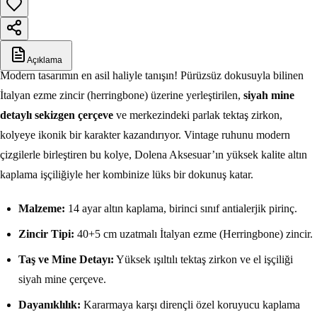
Açıklama
Modern tasarımın en asil haliyle tanışın! Pürüzsüz dokusuyla bilinen
İtalyan ezme zincir (herringbone) üzerine yerleştirilen,
siyah mine
detaylı sekizgen çerçeve
ve merkezindeki parlak tektaş zirkon,
kolyeye ikonik bir karakter kazandırıyor. Vintage ruhunu modern
çizgilerle birleştiren bu kolye, Dolena Aksesuar’ın yüksek kalite altın
kaplama işçiliğiyle her kombinize lüks bir dokunuş katar.
Malzeme:
14 ayar altın kaplama, birinci sınıf antialerjik pirinç.
Zincir Tipi:
40+5 cm uzatmalı İtalyan ezme (Herringbone) zincir.
Taş ve Mine Detayı:
Yüksek ışıltılı tektaş zirkon ve el işçiliği
siyah mine çerçeve.
Dayanıklılık:
Kararmaya karşı dirençli özel koruyucu kaplama