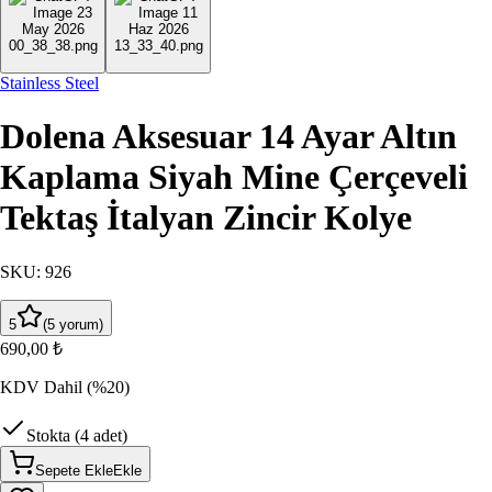
Stainless Steel
Dolena Aksesuar 14 Ayar Altın
Kaplama Siyah Mine Çerçeveli
Tektaş İtalyan Zincir Kolye
SKU
:
926
5
(
5
yorum
)
690,00 ₺
KDV Dahil
(%20)
Stokta (4 adet)
Sepete Ekle
Ekle