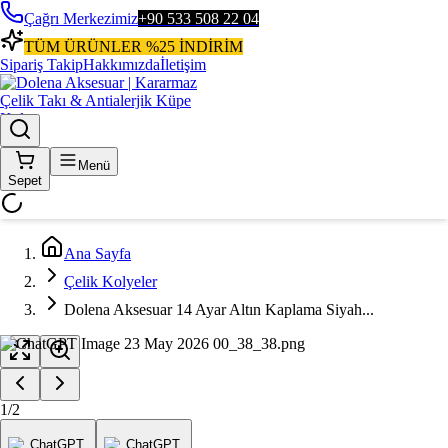
Çağrı Merkezimiz
+90 533 508 22 04
TÜM ÜRÜNLER %25 İNDİRİM
Sipariş Takip
Hakkımızda
İletişim
Menü
Sepet
Ana Sayfa
Çelik Kolyeler
Dolena Aksesuar 14 Ayar Altın Kaplama Siyah...
1
/
2