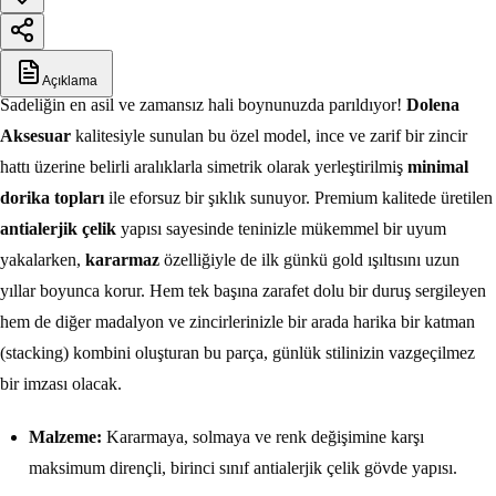
Açıklama
Sadeliğin en asil ve zamansız hali boynunuzda parıldıyor!
Dolena
Aksesuar
kalitesiyle sunulan bu özel model, ince ve zarif bir zincir
hattı üzerine belirli aralıklarla simetrik olarak yerleştirilmiş
minimal
dorika topları
ile eforsuz bir şıklık sunuyor. Premium kalitede üretilen
antialerjik çelik
yapısı sayesinde teninizle mükemmel bir uyum
yakalarken,
kararmaz
özelliğiyle de ilk günkü gold ışıltısını uzun
yıllar boyunca korur. Hem tek başına zarafet dolu bir duruş sergileyen
hem de diğer madalyon ve zincirlerinizle bir arada harika bir katman
(stacking) kombini oluşturan bu parça, günlük stilinizin vazgeçilmez
bir imzası olacak.
Malzeme:
Kararmaya, solmaya ve renk değişimine karşı
maksimum dirençli, birinci sınıf antialerjik çelik gövde yapısı.