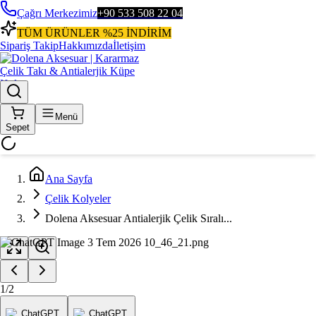
Çağrı Merkezimiz
+90 533 508 22 04
TÜM ÜRÜNLER %25 İNDİRİM
Sipariş Takip
Hakkımızda
İletişim
Menü
Sepet
Ana Sayfa
Çelik Kolyeler
Dolena Aksesuar Antialerjik Çelik Sıralı...
1
/
2