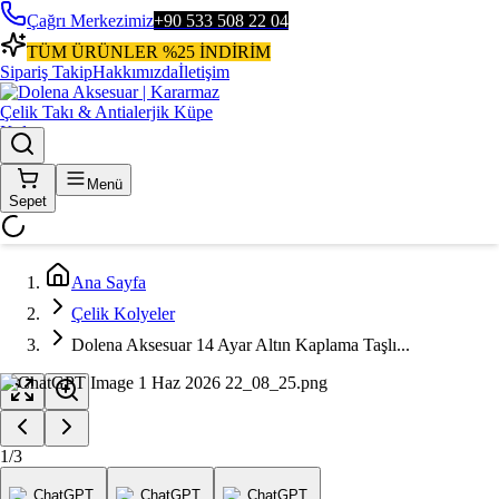
Çağrı Merkezimiz
+90 533 508 22 04
TÜM ÜRÜNLER %25 İNDİRİM
Sipariş Takip
Hakkımızda
İletişim
Menü
Sepet
Ana Sayfa
Çelik Kolyeler
Dolena Aksesuar 14 Ayar Altın Kaplama Taşlı...
1
/
3