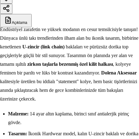
Açıklama
Endüstriyel zarafetin ve yüksek modanın en cesur temsilcisiyle tanışın!
Dünyaca ünlü takı trendlerinden ilham alan bu ikonik tasarım, birbirine
kenetlenen
U-zincir (link chain)
baklaları ve pürüzsüz dorika top
geçişleriyle güçlü bir stil sunuyor. Tasarımın ön planında yer alan ve
tamamı ışıltılı
zirkon taşlarla bezenmiş özel kilit halkası
, kolyeye
feminen bir parıltı ve lüks bir kontrast kazandırıyor.
Dolena Aksesuar
kalitesiyle üretilen bu iddialı "statement" kolye, hem basic tişörtlerinizi
anında şıklaştıracak hem de gece kombinlerinizde tüm bakışları
üzerinize çekecek.
Malzeme:
14 ayar altın kaplama, birinci sınıf antialerjik pirinç
gövde.
Tasarım:
İkonik Hardwear model, kalın U-zincir baklalı ve dorika