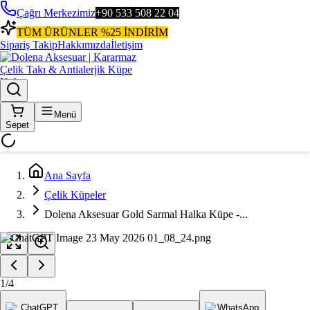
Çağrı Merkezimiz
+90 533 508 22 04
TÜM ÜRÜNLER %25 İNDİRİM
Sipariş Takip
Hakkımızda
İletişim
Menü
Sepet
Ana Sayfa
Çelik Küpeler
Dolena Aksesuar Gold Sarmal Halka Küpe -...
1
/
4