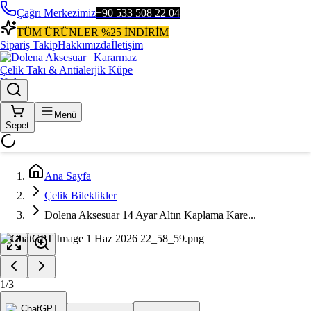
Çağrı Merkezimiz
+90 533 508 22 04
TÜM ÜRÜNLER %25 İNDİRİM
Sipariş Takip
Hakkımızda
İletişim
Menü
Sepet
Ana Sayfa
Çelik Bileklikler
Dolena Aksesuar 14 Ayar Altın Kaplama Kare...
1
/
3