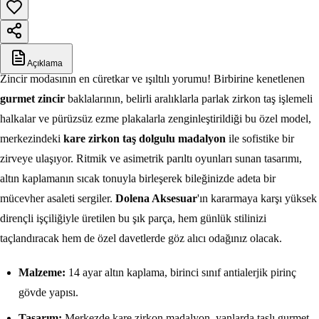
Açıklama
Zincir modasının en cüretkar ve ışıltılı yorumu! Birbirine kenetlenen
gurmet zincir
baklalarının, belirli aralıklarla parlak zirkon taş işlemeli
halkalar ve pürüzsüz ezme plakalarla zenginleştirildiği bu özel model,
merkezindeki
kare zirkon taş dolgulu madalyon
ile sofistike bir
zirveye ulaşıyor. Ritmik ve asimetrik parıltı oyunları sunan tasarımı,
altın kaplamanın sıcak tonuyla birleşerek bileğinizde adeta bir
mücevher asaleti sergiler.
Dolena Aksesuar
'ın kararmaya karşı yüksek
dirençli işçiliğiyle üretilen bu şık parça, hem günlük stilinizi
taçlandıracak hem de özel davetlerde göz alıcı odağınız olacak.
Malzeme:
14 ayar altın kaplama, birinci sınıf antialerjik pirinç
gövde yapısı.
Tasarım:
Merkezde kare zirkon madalyon, yanlarda taşlı gurmet