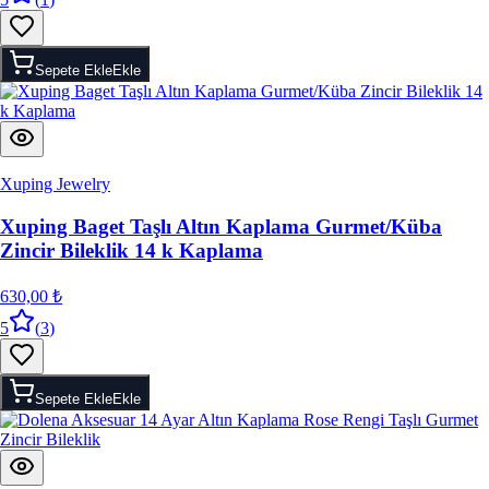
Sepete Ekle
Ekle
Xuping Jewelry
Xuping Baget Taşlı Altın Kaplama Gurmet/Küba
Zincir Bileklik 14 k Kaplama
630,00 ₺
5
(
3
)
Sepete Ekle
Ekle