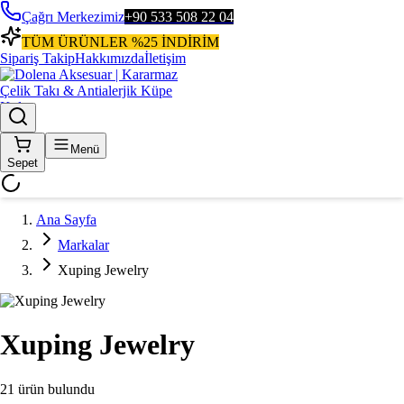
Çağrı Merkezimiz
+90 533 508 22 04
TÜM ÜRÜNLER %25 İNDİRİM
Sipariş Takip
Hakkımızda
İletişim
Menü
Sepet
Ana Sayfa
Markalar
Xuping Jewelry
Xuping Jewelry
21 ürün bulundu