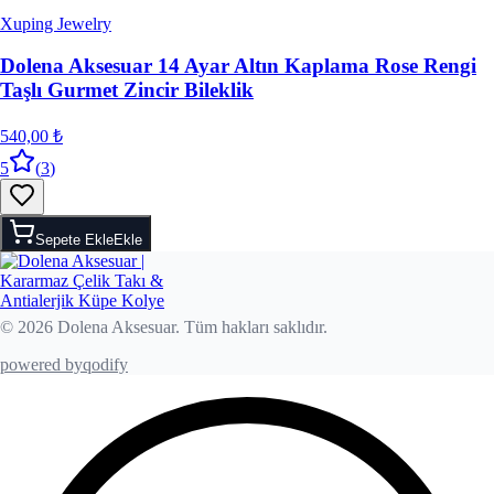
Xuping Jewelry
Dolena Aksesuar 14 Ayar Altın Kaplama Rose Rengi
Taşlı Gurmet Zincir Bileklik
540,00 ₺
5
(
3
)
Sepete Ekle
Ekle
© 2026 Dolena Aksesuar. Tüm hakları saklıdır.
powered by
qodify