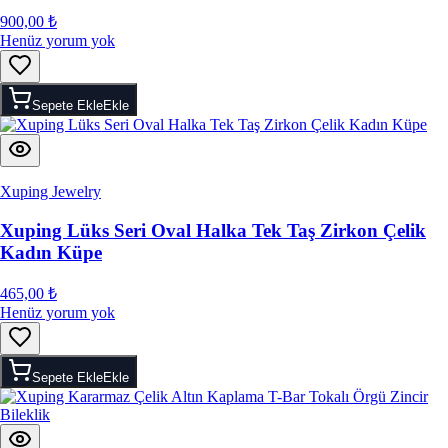
900,00 ₺
Henüz yorum yok
Sepete Ekle
Ekle
Xuping Jewelry
Xuping Lüks Seri Oval Halka Tek Taş Zirkon Çelik
Kadın Küpe
465,00 ₺
Henüz yorum yok
Sepete Ekle
Ekle