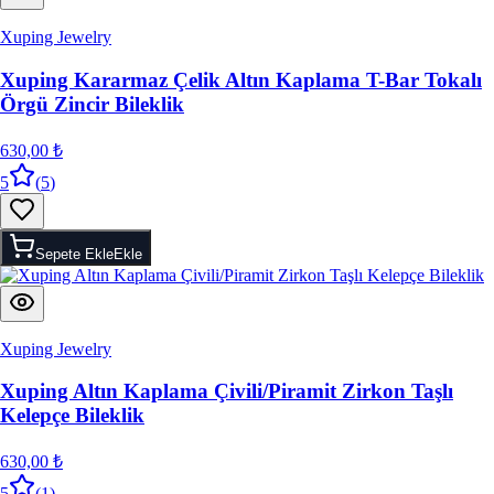
Xuping Jewelry
Xuping Kararmaz Çelik Altın Kaplama T-Bar Tokalı
Örgü Zincir Bileklik
630,00 ₺
5
(
5
)
Sepete Ekle
Ekle
Xuping Jewelry
Xuping Altın Kaplama Çivili/Piramit Zirkon Taşlı
Kelepçe Bileklik
630,00 ₺
5
(
1
)