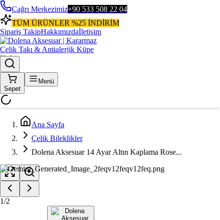
Çağrı Merkezimiz
+90 533 508 22 04
TÜM ÜRÜNLER %25 İNDİRİM
Sipariş Takip
Hakkımızda
İletişim
Menü
Sepet
Ana Sayfa
Çelik Bileklikler
Dolena Aksesuar 14 Ayar Altın Kaplama Rose...
1
/
2