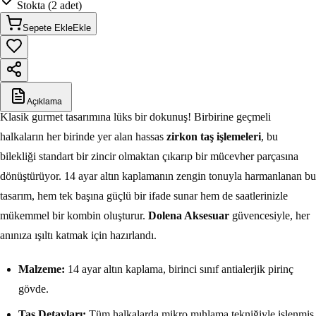
Stokta (2 adet)
Sepete Ekle
Ekle
Açıklama
Klasik gurmet tasarımına lüks bir dokunuş! Birbirine geçmeli
halkaların her birinde yer alan hassas
zirkon taş işlemeleri
, bu
bilekliği standart bir zincir olmaktan çıkarıp bir mücevher parçasına
dönüştürüyor. 14 ayar altın kaplamanın zengin tonuyla harmanlanan bu
tasarım, hem tek başına güçlü bir ifade sunar hem de saatlerinizle
mükemmel bir kombin oluşturur.
Dolena Aksesuar
güvencesiyle, her
anınıza ışıltı katmak için hazırlandı.
Malzeme:
14 ayar altın kaplama, birinci sınıf antialerjik pirinç
gövde.
Taş Detayları:
Tüm halkalarda mikro mıhlama tekniğiyle işlenmiş