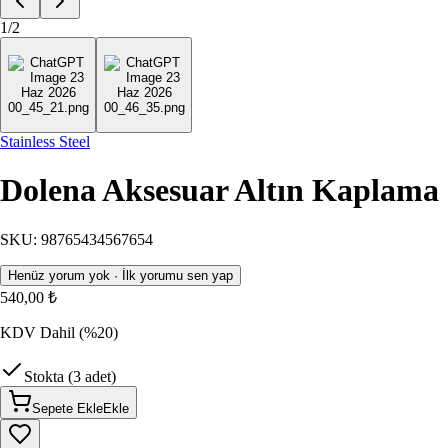
1
/
2
Stainless Steel
Dolena Aksesuar Altın Kaplama Ç
SKU
:
98765434567654
Henüz yorum yok · İlk yorumu sen yap
540,00 ₺
KDV Dahil
(%20)
Stokta (3 adet)
Sepete Ekle
Ekle