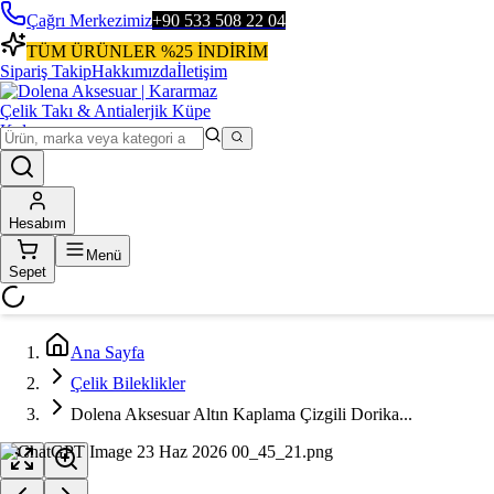
Çağrı Merkezimiz
+90 533 508 22 04
TÜM ÜRÜNLER %25 İNDİRİM
Sipariş Takip
Hakkımızda
İletişim
Hesabım
Menü
Sepet
Ana Sayfa
Çelik Bileklikler
Dolena Aksesuar Altın Kaplama Çizgili Dorika...