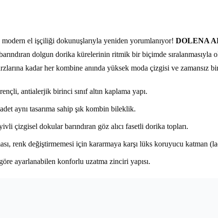
, modern el işçiliği dokunuşlarıyla yeniden yorumlanıyor!
DOLENA A
barındıran dolgun dorika kürelerinin ritmik bir biçimde sıralanmasıyla olu
 tarzlarına kadar her kombine anında yüksek moda çizgisi ve zamansız bi
li, antialerjik birinci sınıf altın kaplama yapı.
adet aynı tasarıma sahip şık kombin bileklik.
vli çizgisel dokular barındıran göz alıcı fasetli dorika topları.
ı, renk değiştirmemesi için kararmaya karşı lüks koruyucu katman (lacq
öre ayarlanabilen konforlu uzatma zinciri yapısı.