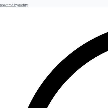
powered by
qodify