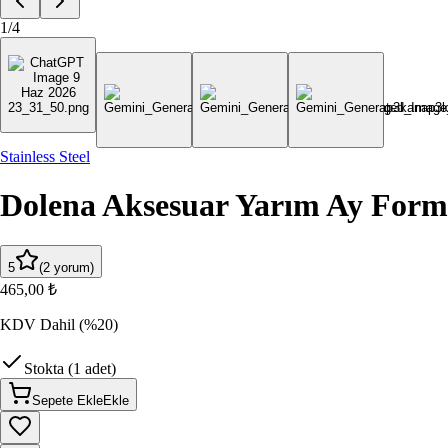
1
/
4
Stainless Steel
Dolena Aksesuar Yarım Ay Forml
5
(
2
yorum
)
465,00 ₺
KDV Dahil
(%20)
Stokta (1 adet)
Sepete Ekle
Ekle