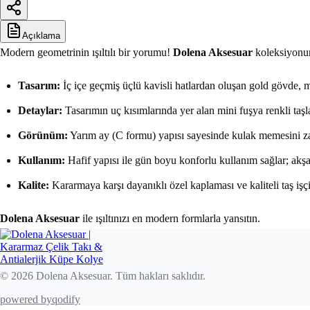
Açıklama
Modern geometrinin ışıltılı bir yorumu!
Dolena Aksesuar
koleksiyonunu
Tasarım:
İç içe geçmiş üçlü kavisli hatlardan oluşan gold gövde, me
Detaylar:
Tasarımın uç kısımlarında yer alan mini fuşya renkli taşlar
Görünüm:
Yarım ay (C formu) yapısı sayesinde kulak memesini zarif
Kullanım:
Hafif yapısı ile gün boyu konforlu kullanım sağlar; akşa
Kalite:
Kararmaya karşı dayanıklı özel kaplaması ve kaliteli taş işçi
Dolena Aksesuar
ile ışıltınızı en modern formlarla yansıtın.
© 2026 Dolena Aksesuar. Tüm hakları saklıdır.
powered by
qodify