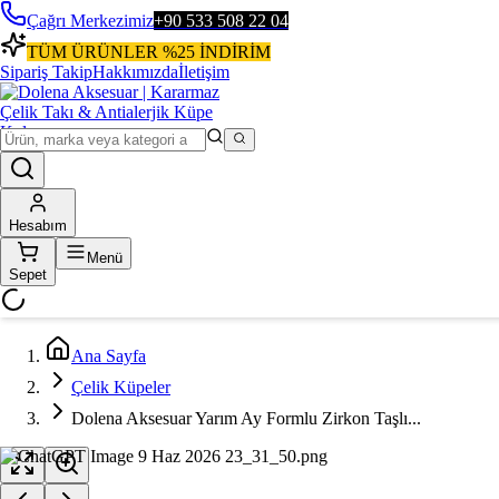
Çağrı Merkezimiz
+90 533 508 22 04
TÜM ÜRÜNLER %25 İNDİRİM
Sipariş Takip
Hakkımızda
İletişim
Hesabım
Menü
Sepet
Ana Sayfa
Çelik Küpeler
Dolena Aksesuar Yarım Ay Formlu Zirkon Taşlı...